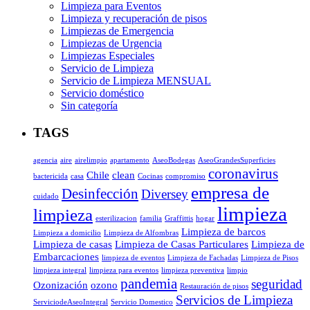
Limpieza para Eventos
Limpieza y recuperación de pisos
Limpiezas de Emergencia
Limpiezas de Urgencia
Limpiezas Especiales
Servicio de Limpieza
Servicio de Limpieza MENSUAL
Servicio doméstico
Sin categoría
TAGS
agencia
aire
airelimpio
apartamento
AseoBodegas
AseoGrandesSuperficies
coronavirus
Chile
clean
bactericida
casa
Cocinas
compromiso
empresa de
Desinfección
Diversey
cuidado
limpieza
limpieza
esterilizacion
familia
Graffittis
hogar
Limpieza de barcos
Limpieza a domicilio
Limpieza de Alfombras
Limpieza de casas
Limpieza de Casas Particulares
Limpieza de
Embarcaciones
limpieza de eventos
Limpieza de Fachadas
Limpieza de Pisos
limpieza integral
limpieza para eventos
limpieza preventiva
limpio
pandemia
seguridad
Ozonización
ozono
Restauración de pisos
Servicios de Limpieza
ServiciodeAseoIntegral
Servicio Domestico