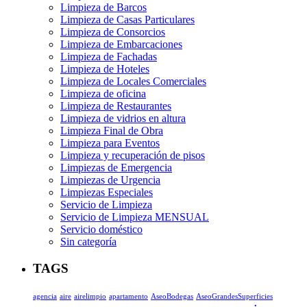
Limpieza de Barcos
Limpieza de Casas Particulares
Limpieza de Consorcios
Limpieza de Embarcaciones
Limpieza de Fachadas
Limpieza de Hoteles
Limpieza de Locales Comerciales
Limpieza de oficina
Limpieza de Restaurantes
Limpieza de vidrios en altura
Limpieza Final de Obra
Limpieza para Eventos
Limpieza y recuperación de pisos
Limpiezas de Emergencia
Limpiezas de Urgencia
Limpiezas Especiales
Servicio de Limpieza
Servicio de Limpieza MENSUAL
Servicio doméstico
Sin categoría
TAGS
agencia
aire
airelimpio
apartamento
AseoBodegas
AseoGrandesSuperficies