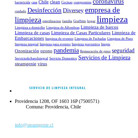
coronavirus
Chile
clean
bactericida
casa
Cocinas
compromiso
empresa de
Desinfección
Diversey
cuidado
limpieza
limpieza
esterilizacion
familia
Graffittis
hogar
Limpieza de barcos
Limpieza a domicilio
Limpieza de Alfombras
Limpieza de casas
Limpieza de Casas Particulares
Limpieza de
Embarcaciones
limpieza de eventos
Limpieza de Fachadas
Limpieza de Pisos
limpieza integral
limpieza para eventos
limpieza preventiva
limpio
pandemia
seguridad
Ozonización
ozono
Restauración de pisos
Servicios de Limpieza
ServiciodeAseoIntegral
Servicio Domestico
steamgenie
virus
Providencia 1208, OF 1603 16P (7500571)
Comuna: Providencia, Chile
+56 2 2958 9801
‪+56 9 2235 0160‬ Exclusivo Canal de Venta
info@steamgenie.cl