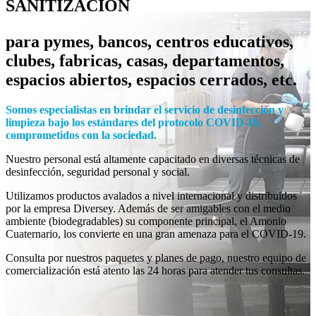
SANITIZACIÓN
para pymes, bancos, centros educativos,
clubes, fabricas, casas, departamentos,
espacios abiertos, espacios cerrados, etc.
Somos especialistas en brindar el servicio de desinfección y
limpieza bajo los estándares del protocolo COVID-19,
comprometidos con la sociedad.
Nuestro personal está altamente capacitado en diversas técnicas de
desinfección, seguridad personal y social.
Utilizamos productos avalados a nivel internacional y distribuidos
por la empresa Diversey. Además de ser amigables con el medio
ambiente (biodegradables) su componente principal, el Amonio
Cuaternario, los convierte en una gran amenaza para el COVID-19.
Consulta por nuestros paquetes y planes de pago, nuestro equipo de
comercialización está atento las 24 horas para atender tus consultas.