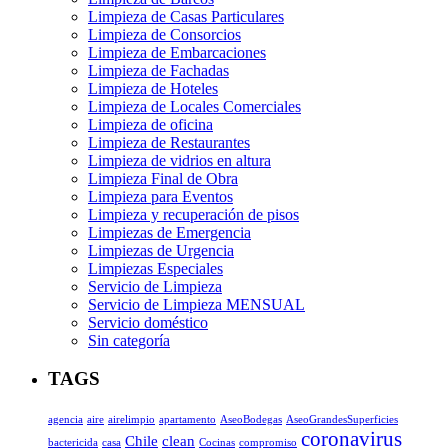
Limpieza de Casas Particulares
Limpieza de Consorcios
Limpieza de Embarcaciones
Limpieza de Fachadas
Limpieza de Hoteles
Limpieza de Locales Comerciales
Limpieza de oficina
Limpieza de Restaurantes
Limpieza de vidrios en altura
Limpieza Final de Obra
Limpieza para Eventos
Limpieza y recuperación de pisos
Limpiezas de Emergencia
Limpiezas de Urgencia
Limpiezas Especiales
Servicio de Limpieza
Servicio de Limpieza MENSUAL
Servicio doméstico
Sin categoría
TAGS
agencia
aire
airelimpio
apartamento
AseoBodegas
AseoGrandesSuperficies
coronavirus
Chile
clean
bactericida
casa
Cocinas
compromiso