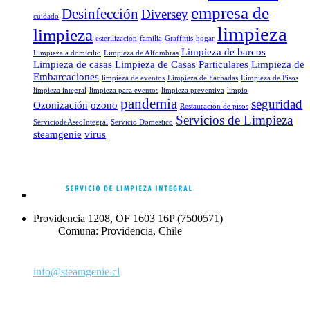
empresa de
Desinfección
Diversey
cuidado
limpieza
limpieza
esterilizacion
familia
Graffittis
hogar
Limpieza de barcos
Limpieza a domicilio
Limpieza de Alfombras
Limpieza de casas
Limpieza de Casas Particulares
Limpieza de
Embarcaciones
limpieza de eventos
Limpieza de Fachadas
Limpieza de Pisos
limpieza integral
limpieza para eventos
limpieza preventiva
limpio
pandemia
seguridad
Ozonización
ozono
Restauración de pisos
Servicios de Limpieza
ServiciodeAseoIntegral
Servicio Domestico
steamgenie
virus
Providencia 1208, OF 1603 16P (7500571)
Comuna: Providencia, Chile
+56 2 2958 9801
‪+56 9 2235 0160‬ Exclusivo Canal de Venta
info@steamgenie.cl