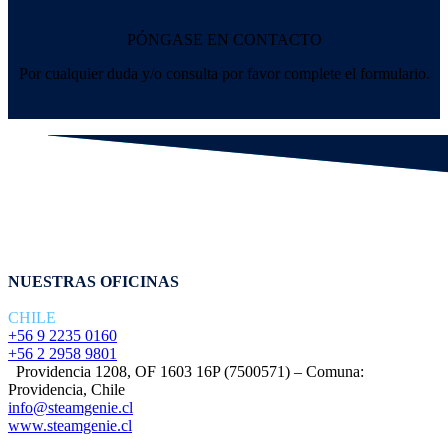
PÓNGASE EN
CONTACTO
Por cualquier duda y/o consulta por favor complete el formulario.
NUESTRAS OFICINAS
CHILE
+56 9 2235 0160‬
+56 2 2958 9801
Providencia 1208, OF 1603 16P (7500571) – Comuna:
Providencia, Chile
info@steamgenie.cl
www.steamgenie.cl